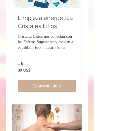
Limpieza energética
Cristales Litios
Cristales Litios nos conectan con
las Esferas Superiores y ayudan a
equilibrar todo nuestro Aura.
1 h
80
80 US$
dólares
estadounidenses
Reservar ahora