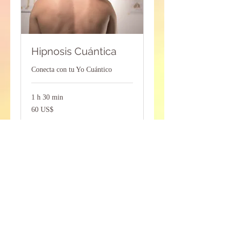
Hipnosis Cuántica
Conecta con tu Yo Cuántico
1 h 30 min
60
60 US$
dólares
estadounidenses
Reservar ahora