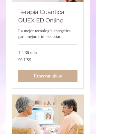
Terapia Cuántica
QUEX ED Online
La mejor tecnología energética
para mejorar tu bienestar.
1 h 30 min
90
90 US$
dólares
estadounidenses
Reservar ahora