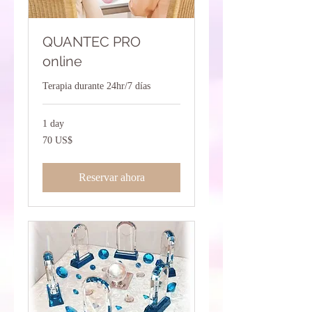
QUANTEC PRO
online
Terapia durante 24hr/7 días
1 day
70
70 US$
dólares
estadounidenses
Reservar ahora