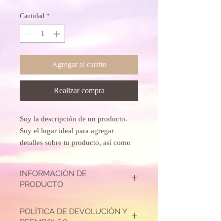
Cantidad
*
Agregar al carrito
Realizar compra
Soy la descripción de un producto. 
Soy el lugar ideal para agregar 
detalles sobre tu producto, así como 
tamaño, materiales, instrucciones de 
cuidado y de limpieza.
INFORMACIÓN DE
PRODUCTO
Soy la descripción de un producto. Soy el
POLÍTICA DE DEVOLUCIÓN Y
lugar ideal para agregar detalles sobre tu