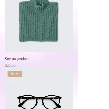
Soy un producto
Price
$25.00
Nuevo