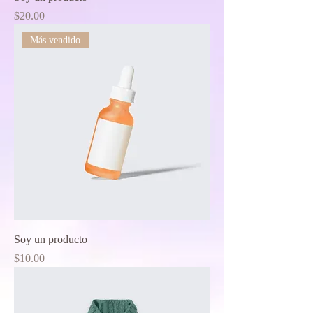
Price
$20.00
Más vendido
Soy un producto
Price
$10.00