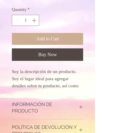
Quantity
*
Add to Cart
Buy Now
Soy la descripción de un producto. 
Soy el lugar ideal para agregar 
detalles sobre tu producto, así como 
tamaño, materiales, instrucciones de 
cuidado y de limpieza.
INFORMACIÓN DE
PRODUCTO
Soy la descripción de un producto. Soy el
POLÍTICA DE DEVOLUCIÓN Y
lugar ideal para agregar detalles sobre tu