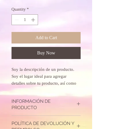
Quantity
*
Add to Cart
Buy Now
Soy la descripción de un producto. 
Soy el lugar ideal para agregar 
detalles sobre tu producto, así como 
tamaño, materiales, instrucciones de 
cuidado y de limpieza.
INFORMACIÓN DE
PRODUCTO
Soy la descripción de un producto. Soy el
POLÍTICA DE DEVOLUCIÓN Y
lugar ideal para agregar detalles sobre tu